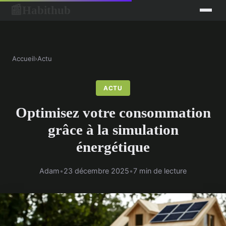
Habithub
📰
Accueil
›
Actu
ACTU
Optimisez votre consommation
grâce à la simulation
énergétique
Adam
•
23 décembre 2025
•
7 min de lecture