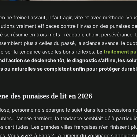
en ne freine l'assaut, il faut agir, vite et avec méthode. Vou
lutions vraiment efficaces contre l'invasion des punaises de
ité se résume en trois mots : réaction, choix, persévérance. 
semblent plus à celles du passé, la science avance, le quot
erser la tendance avec les bons réflexes.
Le
traitement pun
 l'action se déclenche tôt, le diagnostic s'affine, les solu
es ou naturelles se complètent enfin pour protéger dura
e des punaises de lit en 2026
lose, personne ne s'épargne le sujet dans les discussions n
bles. L'année dernière, la tendance semblait déjà particul
 certitudes. Les grandes villes françaises n'en finissent pl
fres. Vous vivez à Paris ? La rumeur du voisinage s'appuie sur