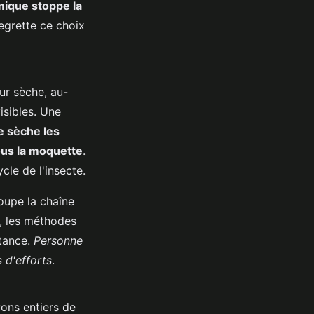
mique stoppe la
egrette ce choix
ur sèche, au-
visibles. Une
e sèche les
sous la moquette
.
cle de l'insecte.
oupe la chaîne
r, les méthodes
stance.
Personne
 d'efforts
.
ons entiers de