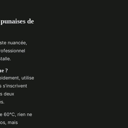
 punaises de
este nuancée,
rofessionnel
alle.
ue ?
pidement, utilise
 s'inscrivent
is deux
s.
de 60°C, rien ne
ros, mais