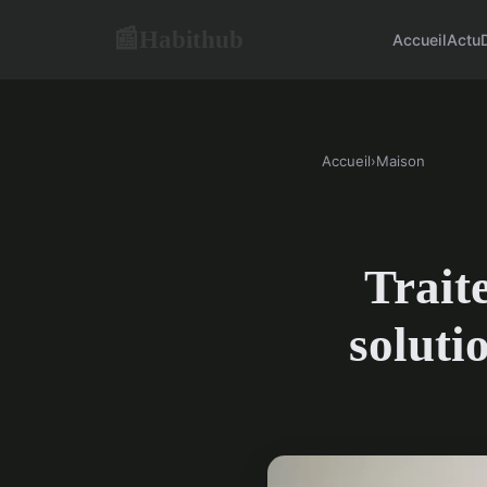
Habithub
📰
Accueil
Actu
Accueil
›
Maison
Traite
soluti