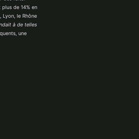
nt plus de 14% en
, Lyon, le Rhône
dait à de telles
équents, une