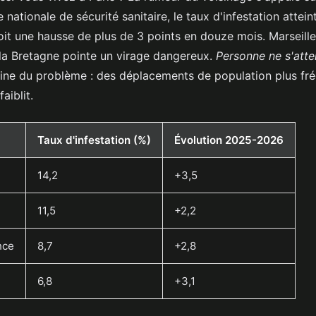
 nationale de sécurité sanitaire, le taux d'infestation attei
oit une hausse de plus de 3 points en douze mois. Marseille
 la Bretagne pointe un virage dangereux.
Personne ne s'atten
igine du problème : des déplacements de population plus fr
aiblit.
Taux d'infestation (%)
Évolution 2025-2026
14,2
+3,5
11,5
+2,2
nce
8,7
+2,8
6,8
+3,1