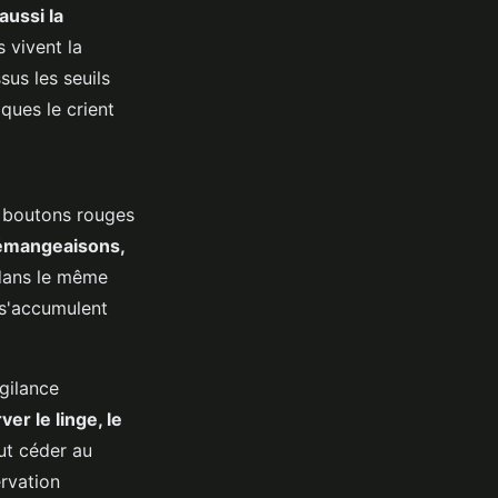
aussi la
s vivent la
sus les seuils
ques le crient
e boutons rouges
démangeaisons,
 dans le même
, s'accumulent
igilance
er le linge, le
ut céder au
rvation