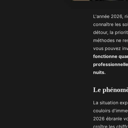
L'année 2026, ri
connaître les so
détour, la prior
méthodes ne res
vous pouvez inv
fonctionne quand
professionnell
nuits.
Le phénomèn
La situation exp
couloirs d'immeu
2026 ébranle vos
croître les chif