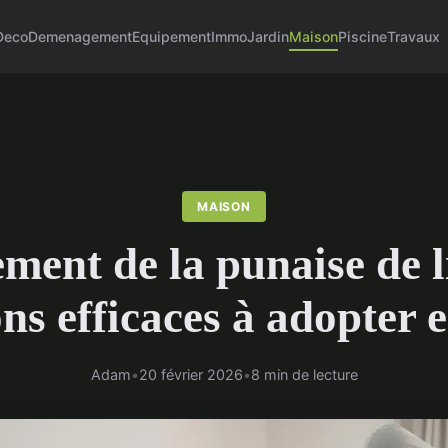
Deco
Demenagement
Equipement
Immo
Jardin
Maison
Piscine
Travaux
MAISON
ment de la punaise de li
ons efficaces à adopter 
Adam
•
20 février 2026
•
8 min de lecture