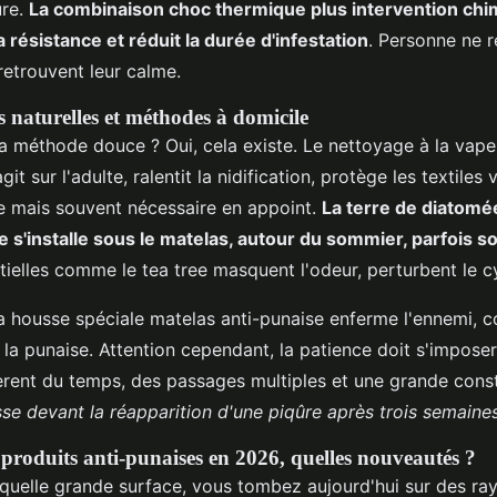
ure.
La combinaison choc thermique plus intervention chi
 résistance et réduit la durée d'infestation
. Personne ne r
retrouvent leur calme.
s naturelles et méthodes à domicile
a méthode douce ? Oui, cela existe. Le nettoyage à la vape
it sur l'adulte, ralentit la nidification, protège les textiles 
lle mais souvent nécessaire en appoint.
La terre de diatomé
re s'installe sous le matelas, autour du sommier, parfois 
tielles comme le tea tree masquent l'odeur, perturbent le cy
la housse spéciale matelas anti-punaise enferme l'ennemi, c
 la punaise. Attention cependant, la patience doit s'impose
ièrent du temps, des passages multiples et une grande con
sse devant la réapparition d'une piqûre après trois semaines
produits anti-punaises en 2026, quelles nouveautés ?
quelle grande surface, vous tombez aujourd'hui sur des ray