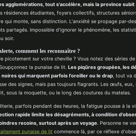
s agglomérations, tout s'accélère, mais la province subit 
es résidences étudiantes, foyers collectifs, structures sénior
re qui monte, sans distinction. L'anxiété se propage par-des
s partagés. Impossible d'ignorer le phénomène, les statisti
u soir.
alerte, comment les reconnaître ?
le picotement sur votre cheville ? Vous notez des séries d
 Soupçonnez la punaise de lit.
Les piqûres groupées, les 
 noires qui marquent parfois l'oreiller ou le drap
, tout va
aisse des signes, mais pas toujours flagrants. Les œufs, eux
lit, sous la moquette, ou le long des coutures du matelas.
literie, parfois pendant des heures, la fatigue pousse à la v
ection rapide limite les désagréments, à condition d'observ
oindres recoins, surtout après un voyage
. Personne ne ve
raitement punaise de lit
commence là, par ce réflexe d'obse