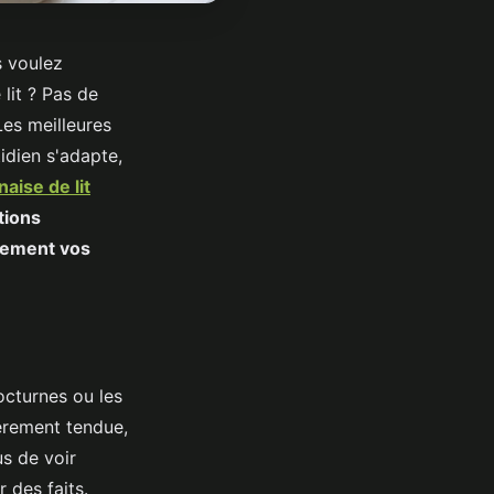
s voulez
 lit ? Pas de
Les meilleures
idien s'adapte,
aise de lit
tions
blement vos
octurnes ou les
ièrement tendue,
us de voir
 des faits.