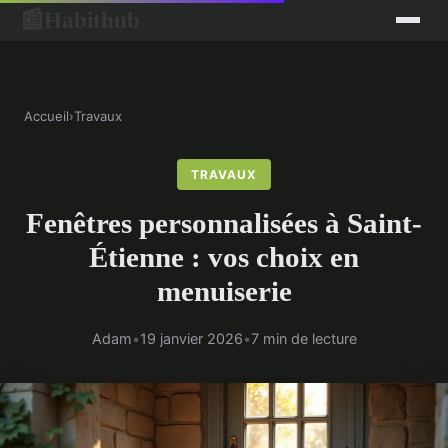
Habithub
📰
Accueil
›
Travaux
TRAVAUX
Fenêtres personnalisées à Saint-
Étienne : vos choix en
menuiserie
Adam
•
19 janvier 2026
•
7 min de lecture